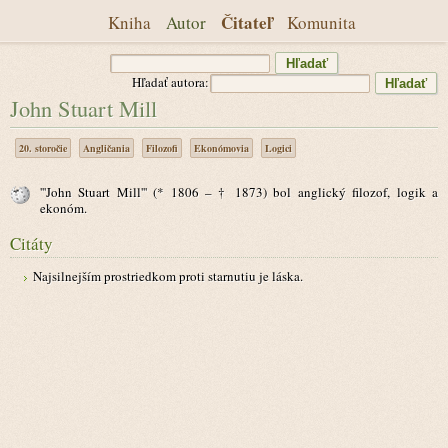
Čitateľ
Kniha
Autor
Komunita
Hľadať autora:
John Stuart Mill
20. storočie
Angličania
Filozofi
Ekonómovia
Logici
'''John Stuart Mill''' (* 1806 – † 1873) bol anglický filozof, logik a
ekonóm.
Citáty
Najsilnejším prostriedkom proti starnutiu je láska.