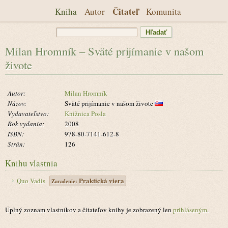
Čitateľ
Kniha
Autor
Komunita
Milan Hromník – Sväté prijímanie v našom
živote
Autor:
Milan Hromník
Názov:
Sväté prijímanie v našom živote
Vydavateľstvo:
Knižnica Posla
Rok vydania:
2008
ISBN:
978-80-7141-612-8
Strán:
126
Knihu vlastnia
Praktická viera
Quo Vadis
Zaradenie:
Úplný zoznam vlastníkov a čitateľov knihy je zobrazený len
prihláseným
.