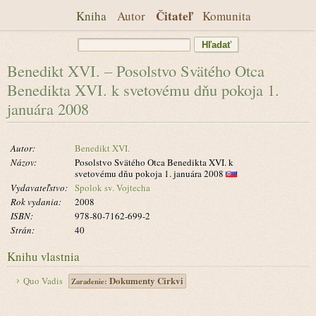
Čitateľ
Kniha
Autor
Komunita
Benedikt XVI. – Posolstvo Svätého Otca
Benedikta XVI. k svetovému dňu pokoja 1.
januára 2008
Autor:
Benedikt XVI.
Názov:
Posolstvo Svätého Otca Benedikta XVI. k
svetovému dňu pokoja 1. januára 2008
Vydavateľstvo:
Spolok sv. Vojtecha
Rok vydania:
2008
ISBN:
978-80-7162-699-2
Strán:
40
Knihu vlastnia
Dokumenty Cirkvi
Quo Vadis
Zaradenie: