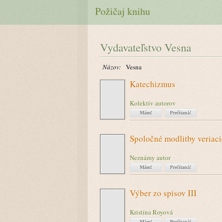
Požičaj knihu
Vydavateľstvo Vesna
Názov:
Vesna
Katechizmus
Kolektív autorov
Mám!
Prečítaná!
Spoločné modlitby veriac
Neznámy autor
Mám!
Prečítaná!
Výber zo spisov III
Kristína Royová
Mám!
Prečítaná!