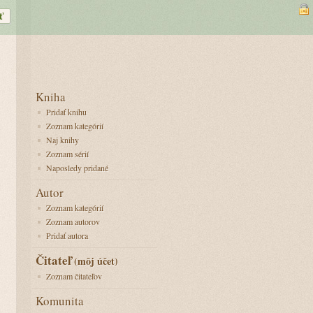
Kniha
Pridať knihu
Zoznam kategórií
Naj knihy
Zoznam sérií
Naposledy pridané
Autor
Zoznam kategórií
Zoznam autorov
Pridať autora
Čitateľ
(môj účet)
Zoznam čitateľov
Komunita