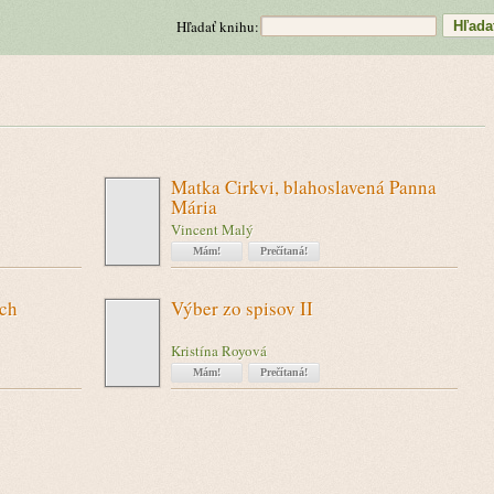
Hľadať knihu:
Matka Cirkvi, blahoslavená Panna
Mária
Vincent Malý
Mám!
Prečítaná!
ich
Výber zo spisov II
Kristína Royová
Mám!
Prečítaná!